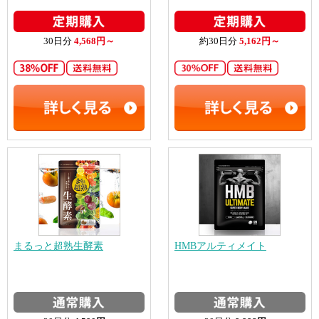
30日分
4,568円～
約30日分
5,162円～
まるっと超熟生酵素
HMBアルティメイト