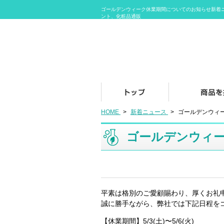
ゴールデンウィーク休業期間についてのお知らせ新着
ント、化粧品通販
HOME
>
新着ニュース
>
ゴールデンウィ
ゴールデンウィ
平素は格別のご愛顧賜わり、厚くお礼
誠に勝手ながら、弊社では下記日程を
【休業期間】5/3(土)〜5/6(火)