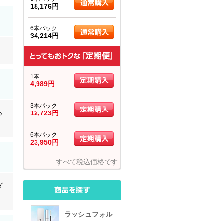
18,176円
6本パック
34,214円
1本
4,989円
3本パック
ら
12,723円
6本パック
23,950円
すべて税込価格です
ダ
ラッシュフォル