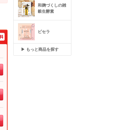
和麹づくしの雑
穀生酵素
ビセラ
▶ もっと商品を探す