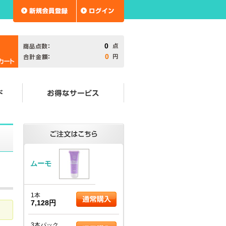
0
0
ムーモ
1本
7,128円
3本パック