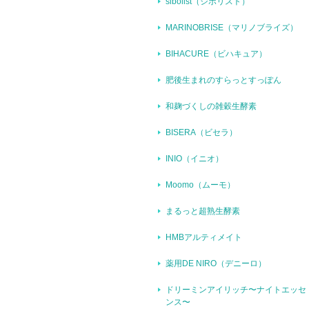
sibolist（シボリスト）
MARINOBRISE（マリノブライズ）
BIHACURE（ビハキュア）
肥後生まれのすらっとすっぽん
和麹づくしの雑穀生酵素
BISERA（ビセラ）
INIO（イニオ）
Moomo（ムーモ）
まるっと超熟生酵素
HMBアルティメイト
薬用DE NIRO（デニーロ）
ドリーミンアイリッチ〜ナイトエッセ
ンス〜