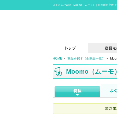
よくあるご質問 - Moomo（ムーモ）｜自然派研究
HOME
>
商品を探す（全商品一覧）
>
Mo
Moomo（ムーモ