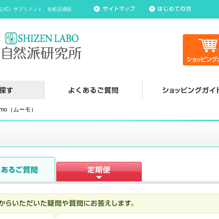
所《公式》サプリメント、化粧品通販
omo（ムーモ）
）