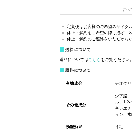
すべ
定期便はお客様のご希望のサイク
休止・解約をご希望の際は必ず、次
休止・解約のご連絡をいただかな
送料については
こちら
をご覧ください
有効成分
チオグリ
シア脂、
ル、1,
その他成分
キシエチ
ィン、水
効能効果
除毛